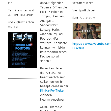
ein.
darauffolgenden
veröffentlichen.
Tagen eröffnen die
Termine unten und
Viel Spaß dabei!
Po-Li-Kliniken in
auf der Tourseite
Torgau, Dresden,
Euer Ärzteteam
Audigast,
und - glänzt schon
Sandersdorf,
mal vor!
Leipzig, Halle,
Magdeburg und
Rostock. (Für
weitere Standorte
https://www.youtube.co
konnten wir leider
HO73Q8
kein medizinisches
Fachpersonal
finden.)
Patienten denen
die Anreise zu
beschwerlich sein
sollte können Ihr
Rezept online in der
Klinika-Po-Theke
einlösen.
Neu im Angebot:
Musik-Therapie - I