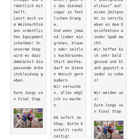
rdentlich mit
s das diesmal 
olitour“ auf 
helft.
sogar in fest
einen Zeitpun
Lasst euch vo
lichem Orang
kt zu verschi
m Weihnachtsm
e. 
eben an dem D
ann ordentlic
Und wenn jema
esinfektion w
hes Equipment 
nd lieber ein 
ieder Spaß ma
schenken! In 
grünes, blaue
cht. 
unserem Shop 
s oder zeitlo
Wir hoffen Eu
wird es dazu 
s kackbraunes 
ch sehr bald 
demnächst die 
Shirt möchte, 
gesund und bl
passende Arbe
darf er diese
ank geputzt w
itskleidung g
n Wunsch gern 
ieder zu sehe
äußern. 
n!
Wir versuche
Eure Jungs vo
n, alles mögl
Wir melden un
n Final Stap
ich zu mache
s!

n.
Eure Jungs vo
n Final Stap
Ab sofort im 
Shop. Bitte b
estellt recht
zeitig!