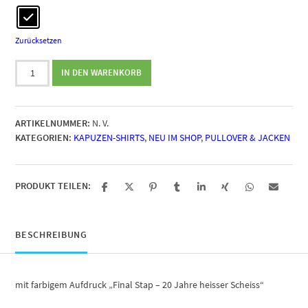
Zurücksetzen
Jubiläums-
IN DEN WARENKORB
Kapuzen-
Shirt
Final
ARTIKELNUMMER:
N. V.
Stap
KATEGORIEN:
KAPUZEN-SHIRTS
,
NEU IM SHOP
,
PULLOVER & JACKEN
–
20
Jahre
heisser
PRODUKT TEILEN:
Scheiss
Menge
BESCHREIBUNG
mit farbigem Aufdruck „Final Stap – 20 Jahre heisser Scheiss“