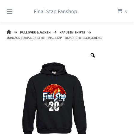
Springe
zum
Final Stap Fanshop
0
Inhalt
FINAL
PULLOVER & JACKEN
KAPUZEN-SHIRTS
STAP
JUBILÄUMS-KAPUZEN-SHIRT FINAL STAP – 20 JAHRE HEISSER SCHEISS
FANSHOP