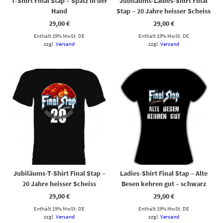
T-Shirt Final Stap – Spatz in der
Jubiläums-Ladies-Shirt Final
Hand
Stap – 20 Jahre heisser Scheiss
29,00
€
29,00
€
Enthält 19% MwSt. DE
Enthält 19% MwSt. DE
zzgl.
Versand
zzgl.
Versand
Dieses Produkt weist mehrere Varianten auf. Die Optionen können auf der Produktseite gewählt werden
Dieses Produkt weist mehrere Varianten auf. Die Optionen können auf der Produktseite gewählt werden
Jubiläums-T-Shirt Final Stap –
Ladies-Shirt Final Stap – Alte
20 Jahre heisser Scheiss
Besen kehren gut – schwarz
29,00
€
29,00
€
Enthält 19% MwSt. DE
Enthält 19% MwSt. DE
zzgl.
Versand
zzgl.
Versand